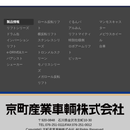
製品情報
ロール反転リフ
ぐるんパ
マンモスキャス
リフトシリーズ
ト
アルみん
ター
ドラム缶
横反転リフト
リフトマイティ
メビウスホイー
インバーション
ステンレスシリ
特別仕様例
ル
リフト
ーズ
ロボアームリフ
台車
e-DRIVE&スー
トロンメルスク
ト
パアシスト
リーン
ピッカー
シェーカー
モノリスシリー
ズ
メガロール反転
リフト
〒920-0848 石川県金沢市京町10-30
TEL:076-251-0111/FAX:076-251-0012
Copyright©
京町産業車輌株式会社
All Rights Reserved.