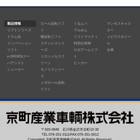
製品情報
ロール反転リフ
ぐるんパ
マンモスキャス
リフトシリーズ
ト
アルみん
ター
ドラム缶
横反転リフト
リフトマイティ
メビウスホイー
インバーション
ステンレスシリ
特別仕様例
ル
リフト
ーズ
ロボアームリフ
台車
e-DRIVE&スー
トロンメルスク
ト
パアシスト
リーン
ピッカー
シェーカー
モノリスシリー
ズ
メガロール反転
リフト
〒920-0848 石川県金沢市京町10-30
TEL:076-251-0111/FAX:076-251-0012
Copyright©
京町産業車輌株式会社
All Rights Reserved.