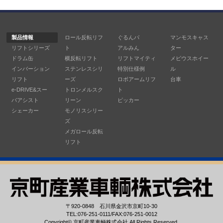
製品情報
ロール反転リフ
ぐるんパ
マンモスキャス
リフトシリーズ
ト
アルみん
ター
ドラム缶
横反転リフト
リフトマイティ
メビウスホイー
インバーション
ステンレスシリ
特別仕様例
ル
リフト
ーズ
ロボアームリフ
台車
e-DRIVE&スー
トロンメルスク
ト
パアシスト
リーン
ピッカー
シェーカー
モノリスシリー
ズ
メガロール反転
リフト
〒920-0848 石川県金沢市京町10-30
TEL:076-251-0111/FAX:076-251-0012
Copyright©
京町産業車輌株式会社
All Rights Reserved.