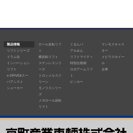
製品情報
ロール反転リフ
ぐるんパ
マンモスキャス
リフトシリーズ
ト
アルみん
ター
ドラム缶
横反転リフト
リフトマイティ
メビウスホイー
インバーション
ステンレスシリ
特別仕様例
ル
リフト
ーズ
ロボアームリフ
台車
e-DRIVE&スー
トロンメルスク
ト
パアシスト
リーン
ピッカー
シェーカー
モノリスシリー
ズ
メガロール反転
リフト