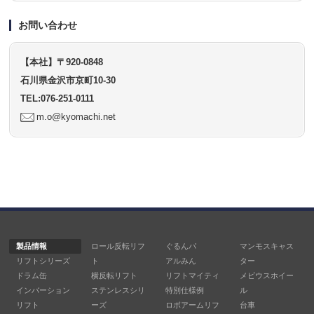
お問い合わせ
【本社】〒920-0848
石川県金沢市京町10-30
TEL:076-251-0111
m.o@kyomachi.net
製品情報
ロール反転リフ
ぐるんパ
マンモスキャス
リフトシリーズ
ト
アルみん
ター
ドラム缶
横反転リフト
リフトマイティ
メビウスホイー
インバーション
ステンレスシリ
特別仕様例
ル
リフト
ーズ
ロボアームリフ
台車