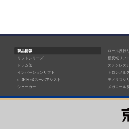
製品情報
ロール反転
リフトシリーズ
横反転リフ
ドラム缶
ステンレス
インバーションリフト
トロンメル
e-DRIVE&スーパアシスト
モノリスシ
シェーカー
メガロール