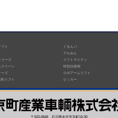
リフト
ぐるんパ
ト
アルみん
シリーズ
リフトマイティ
スクリーン
特別仕様例
リーズ
ロボアームリフト
反転リフト
ピッカー
〒920-0848 石川県金沢市京町10-30