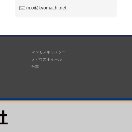
m.o@kyomachi.net
マンモスキャスター
メビウスホイール
台車